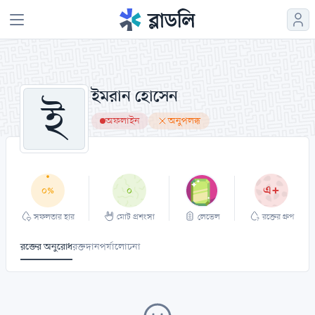
ইমরান হোসেন
ই
অফলাইন
অনুপলব্ধ
এ+
০
০%
সফলতার হার
মোট প্রশংসা
লেভেল
রক্তের গ্রুপ
রক্তের অনুরোধ
রক্তদান
পর্যালোচনা