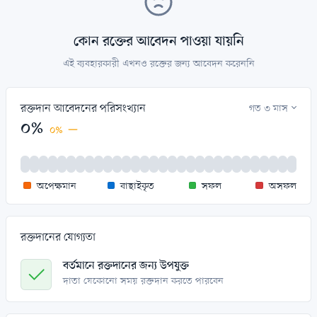
কোন রক্তের আবেদন পাওয়া যায়নি
এই ব্যবহারকারী এখনও রক্তের জন্য আবেদন করেননি
রক্তদান আবেদনের পরিসংখ্যান
গত ৩ মাস
০%
০%
অপেক্ষমান
বাছাইকৃত
সফল
অসফল
রক্তদানের যোগ্যতা
বর্তমানে রক্তদানের জন্য উপযুক্ত
দাতা যেকোনো সময় রক্তদান করতে পারবেন