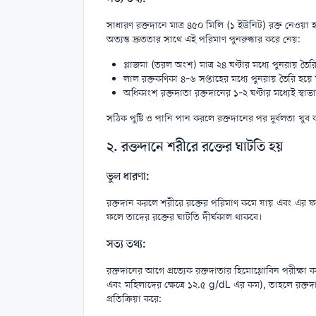
সাধারণ রক্তদানে মাত্র ৪৫০ মিলি (১ ইউনিট) রক্ত নেওয়
অত্যন্ত দ্রুততার সাথে এই পরিমাণ পুনরুদ্ধার করে নেয়:
প্লাজমা (তরল অংশ) মাত্র ২৪ ঘণ্টার মধ্যে পুনরায় তৈরি
লাল রক্তকণিকা ৪-৬ সপ্তাহের মধ্যে পুনরায় তৈরি হয়ে 
অধিকাংশ রক্তদাতা রক্তদানের ১-২ ঘণ্টার মধ্যেই স্বা
সঠিক পুষ্টি ও পানি পান করলে রক্তদানের পর দুর্বলতা খু
২. রক্তদানে শরীরে রক্তের ঘাটতি হয়
ভুল ধারণা:
রক্তদান করলে শরীরে রক্তের পরিমাণ কমে যায় এবং এর ফলে
ফলে তাদের রক্তের ঘাটতি দীর্ঘকাল থাকবে।
সত্য তথ্য:
রক্তদানের আগে প্রত্যেক রক্তদাতার হিমোগ্লোবিন পরীক্ষা ক
এবং মহিলাদের ক্ষেত্রে ১২.৫ g/dL এর কম), তাহলে রক্তদান
প্রতিক্রিয়া করে: