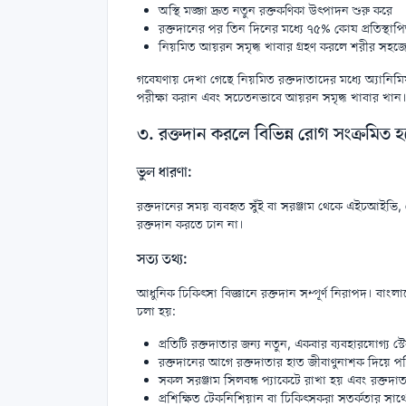
অস্থি মজ্জা দ্রুত নতুন রক্তকণিকা উৎপাদন শুরু করে
রক্তদানের পর তিন দিনের মধ্যে ৭৫% কোষ প্রতিস্থাপি
নিয়মিত আয়রন সমৃদ্ধ খাবার গ্রহণ করলে শরীর সহজে
গবেষণায় দেখা গেছে নিয়মিত রক্তদাতাদের মধ্যে অ্যানিমিয়
পরীক্ষা করান এবং সচেতনভাবে আয়রন সমৃদ্ধ খাবার খান
৩. রক্তদান করলে বিভিন্ন রোগ সংক্রমিত 
ভুল ধারণা:
রক্তদানের সময় ব্যবহৃত সুঁই বা সরঞ্জাম থেকে এইচআইভি
রক্তদান করতে চান না।
সত্য তথ্য:
আধুনিক চিকিৎসা বিজ্ঞানে রক্তদান সম্পূর্ণ নিরাপদ। বাংল
চলা হয়:
প্রতিটি রক্তদাতার জন্য নতুন, একবার ব্যবহারযোগ্য স্টে
রক্তদানের আগে রক্তদাতার হাত জীবাণুনাশক দিয়ে পরি
সকল সরঞ্জাম সিলবন্ধ প্যাকেটে রাখা হয় এবং রক্তদ
প্রশিক্ষিত টেকনিশিয়ান বা চিকিৎসকরা সতর্কতার সাথে 