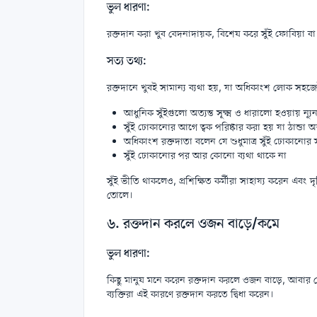
ভুল ধারণা:
রক্তদান করা খুব বেদনাদায়ক, বিশেষ করে সুঁই ফোবিয়া ব
সত্য তথ্য:
রক্তদানে খুবই সামান্য ব্যথা হয়, যা অধিকাংশ লোক সহজ
আধুনিক সুঁইগুলো অত্যন্ত সূক্ষ্ম ও ধারালো হওয়ায় ন্যূন
সুঁই ঢোকানোর আগে ত্বক পরিষ্কার করা হয় যা ঠান্ডা 
অধিকাংশ রক্তদাতা বলেন যে শুধুমাত্র সুঁই ঢোকানোর স
সুঁই ঢোকানোর পর আর কোনো ব্যথা থাকে না
সুঁই ভীতি থাকলেও, প্রশিক্ষিত কর্মীরা সাহায্য করেন এবং দৃ
তোলে।
৬. রক্তদান করলে ওজন বাড়ে/কমে
ভুল ধারণা:
কিছু মানুষ মনে করেন রক্তদান করলে ওজন বাড়ে, আবা
ব্যক্তিরা এই কারণে রক্তদান করতে দ্বিধা করেন।